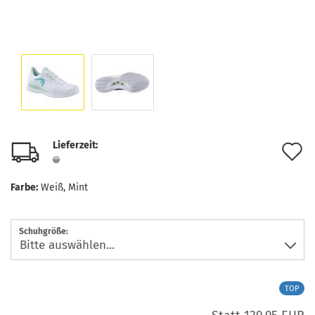
Lieferzeit:
A
d
Farbe:
Weiß, Mint
M
Schuhgröße:
TOP